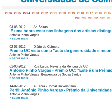
2026
2025
2024
2023
2022
2021
2020
2019
2018
2017
2016
2015
Dez
Nov
Out
Set
Ago
Jul
03-03-2012 As Beiras
'É uma honra estar nas linhagens dos artistas disting
António Pinho Vargas
> saber mais
02-03-2012 Diário de Coimbra
Prémio UC visto como "acto de generosidade e reco
António Pinho Vargas
> saber mais
01-03-2012 Rua Larga, Revista da Reitoria da UC
António Pinho Vargas - Prémio UC: "Este é um Prémio
António Pinho Vargas
|
Boaventura de Sousa Santos
> saber mais
14-02-2012 A Cabra - Jornal Universitário
Perfil: António Pinho Vargas - Prémio da Universidad
António Pinho Vargas
> saber mais