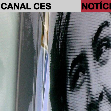
CANAL CES
NOTÍC