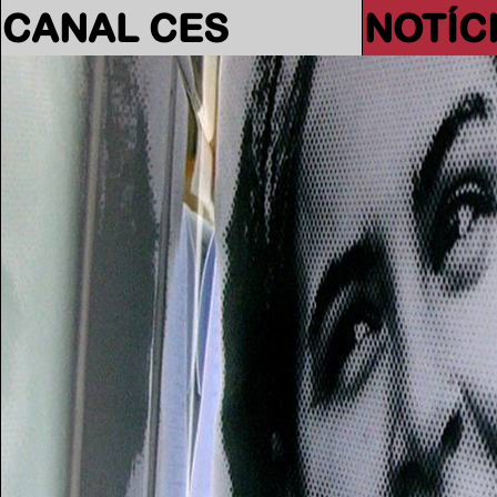
CANAL CES
NOTÍC