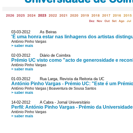
2026
2025
2024
2023
2022
2021
2020
2019
2018
2017
2016
2015
Dez
Nov
Out
Set
Ago
Jul
03-03-2012 As Beiras
'É uma honra estar nas linhagens dos artistas disting
António Pinho Vargas
> saber mais
02-03-2012 Diário de Coimbra
Prémio UC visto como "acto de generosidade e reco
António Pinho Vargas
> saber mais
01-03-2012 Rua Larga, Revista da Reitoria da UC
António Pinho Vargas - Prémio UC: "Este é um Prémio
António Pinho Vargas
|
Boaventura de Sousa Santos
> saber mais
14-02-2012 A Cabra - Jornal Universitário
Perfil: António Pinho Vargas - Prémio da Universidad
António Pinho Vargas
> saber mais