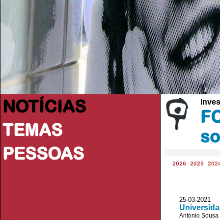
NOTÍCIAS
Inve
FC
TEMAS
so
PESSOAS
2026
2025
202
25-03-2021
Universida
António Sousa 