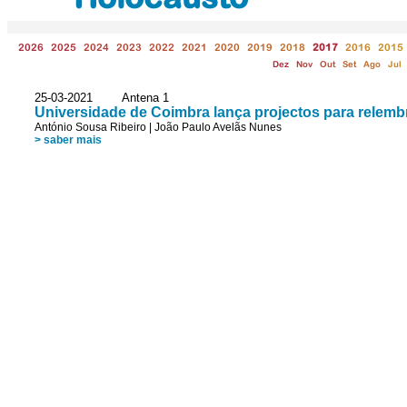
2026
2025
2024
2023
2022
2021
2020
2019
2018
2017
2016
2015
Dez
Nov
Out
Set
Ago
Jul
25-03-2021 Antena 1
Universidade de Coimbra lança projectos para relemb
António Sousa Ribeiro
|
João Paulo Avelãs Nunes
> saber mais