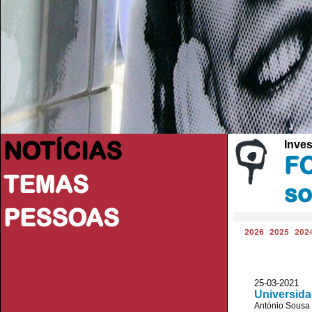
NOTÍCIAS
Inve
FC
TEMAS
so
PESSOAS
2026
2025
202
25-03-2021
Universida
António Sousa 