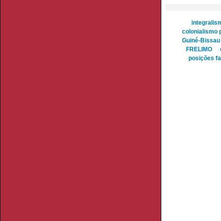
integralis
colonialismo 
Guiné-Bissau
FRELIMO
posições fa