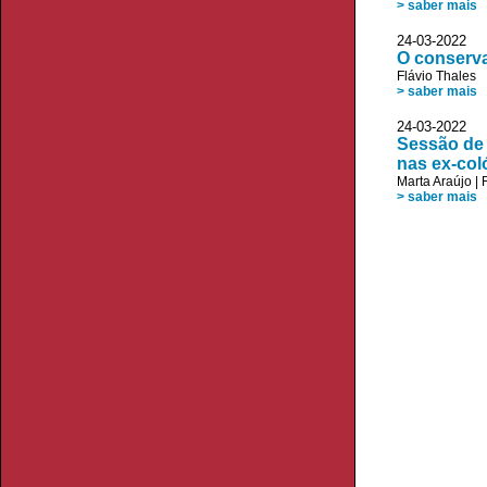
> saber mais
24-03-20
O conserv
Flávio Thales
> saber mais
24-03-20
Sessão de 
nas ex-col
Marta Araújo
|
> saber mais