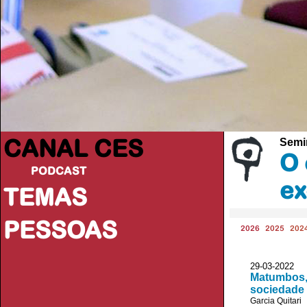
CANAL CES
Semin
O 
PODCAST
ex
TEMAS
PESSOAS
2026
2025
202
29-03-20
Matumbos, 
sociedade 
Garcia Quitari