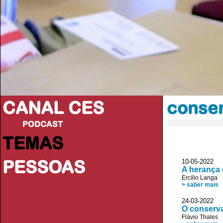
CANAL CES
conse
PODCAST
TEMAS
PESSOAS
10-05-20
A herança
Ercílio Langa
> saber mais
24-03-20
O conserv
Flávio Thales