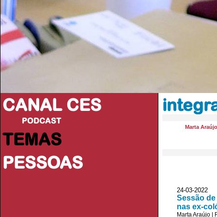
CANAL CES
integr
PODCAST
Marta Araúj
TEMAS
PESSOAS
24-03-20
Sessão de 
nas ex-col
Marta Araújo
|