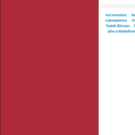
escravatura
he
colonialismo
At
Guiné-Bissau
pós-colonialis