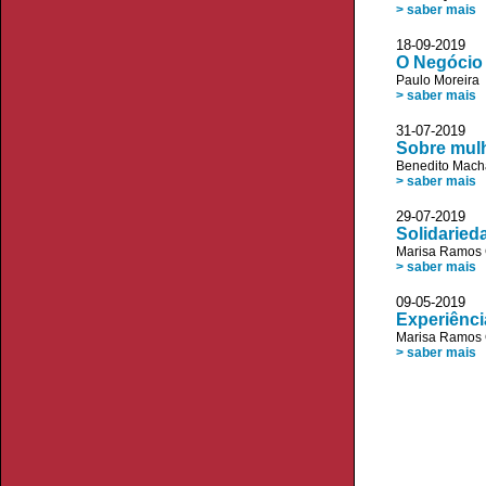
> saber mais
18-09-20
O Negócio
Paulo Moreira
> saber mais
31-07-20
Sobre mulh
Benedito Mach
> saber mais
29-07-20
Solidaried
Marisa Ramos 
> saber mais
09-05-20
Experiênci
Marisa Ramos 
> saber mais