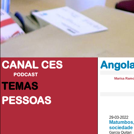
CANAL CES
Angol
PODCAST
Marisa Ram
TEMAS
PESSOAS
29-03-20
Matumbos, 
sociedade 
Garcia Quitari