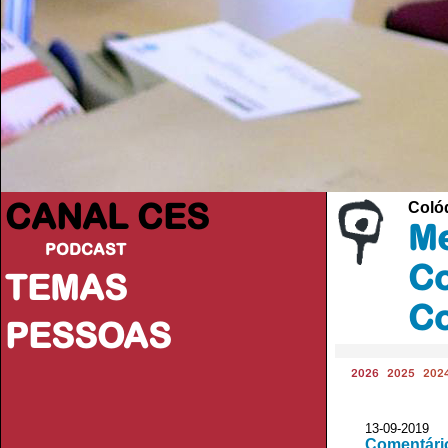
CANAL CES
Colóq
Me
PODCAST
Co
TEMAS
Co
PESSOAS
2026
2025
202
13-09-20
Comentário