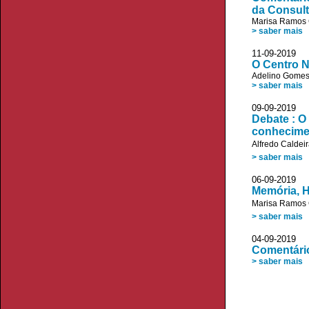
da Consult
Marisa Ramos 
> saber mais
11-09-20
O Centro N
Adelino Gome
> saber mais
09-09-20
Debate : O
conhecime
Alfredo Caldei
> saber mais
06-09-20
Memória, H
Marisa Ramos 
> saber mais
04-09-20
Comentário
> saber mais