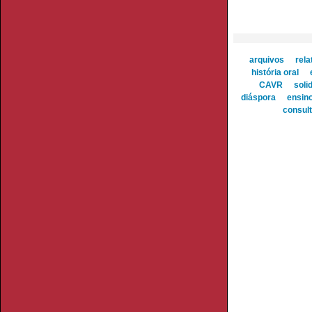
arquivos
rela
história oral
CAVR
soli
diáspora
ensino
consult