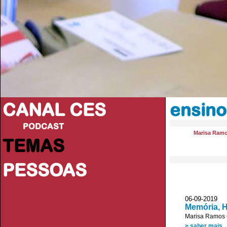
CANAL CES
ensino
PODCAST
Marisa Ram
TEMAS
PESSOAS
06-09-20
Memória, H
Marisa Ramos 
> saber mais