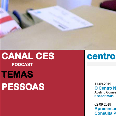
CANAL CES
centro
PODCAST
TEMAS
PESSOAS
11-09-20
O Centro N
Adelino Gome
> saber mais
02-09-20
Apresentaç
Consulta P