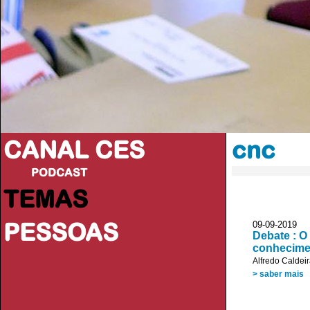
CANAL CES
cnc
PODCAST
TEMAS
PESSOAS
09-09-20
Debate : O
conhecime
Alfredo Caldei
> saber mais