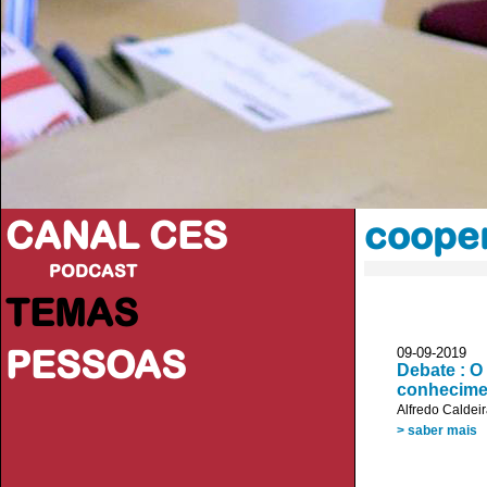
CANAL CES
cooper
PODCAST
TEMAS
PESSOAS
09-09-20
Debate : O
conhecime
Alfredo Caldei
> saber mais