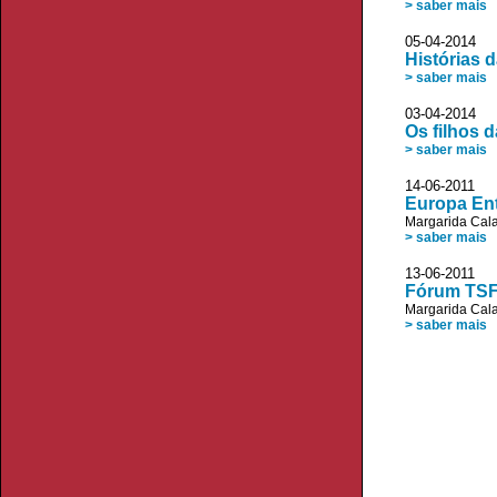
> saber mais
05-04-2014 D
Histórias 
> saber mais
03-04-2014
Os filhos 
> saber mais
14-06-2011 
Europa Ent
Margarida Cala
> saber mais
13-06-201
Fórum TSF:
Margarida Cala
> saber mais