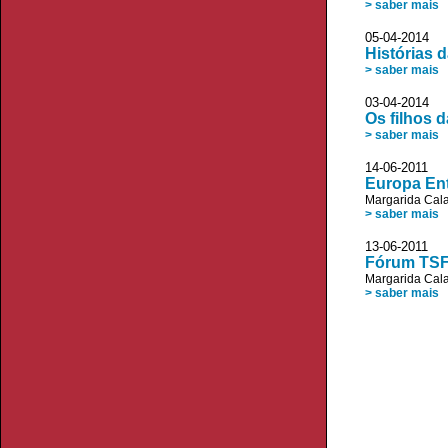
> saber mais
05-04-2014 D
Histórias 
> saber mais
03-04-2014
Os filhos 
> saber mais
14-06-2011 
Europa Ent
Margarida Cala
> saber mais
13-06-201
Fórum TSF:
Margarida Cala
> saber mais