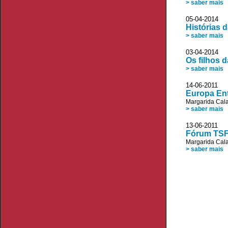
> saber mais
05-04-2014 D
Histórias 
> saber mais
03-04-2014
Os filhos 
> saber mais
14-06-2011 
Europa Ent
Margarida Cala
> saber mais
13-06-201
Fórum TSF:
Margarida Cala
> saber mais