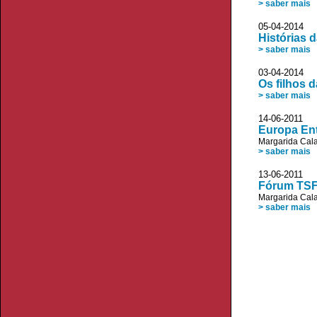
> saber mais
05-04-2014 D
Histórias 
> saber mais
03-04-2014
Os filhos 
> saber mais
14-06-2011 
Europa Ent
Margarida Cala
> saber mais
13-06-201
Fórum TSF:
Margarida Cala
> saber mais