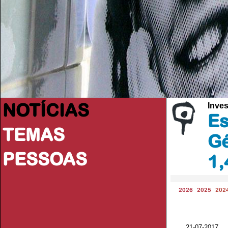
NOTÍCIAS
Inve
Es
TEMAS
Gé
PESSOAS
1,
2026
2025
202
21-07-2017 