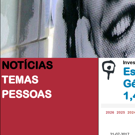
NOTÍCIAS
Inve
Es
TEMAS
Gé
PESSOAS
1,
2026
2025
202
21-07-2017 