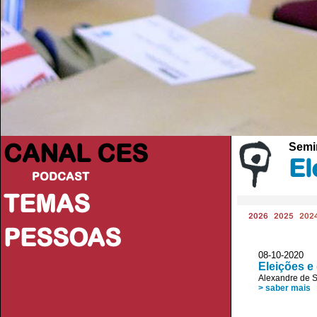
CANAL CES
Semi
El
PODCAST
TEMAS
2026
2025
202
PESSOAS
08-10-20
Eleições e
Alexandre de 
> saber mais