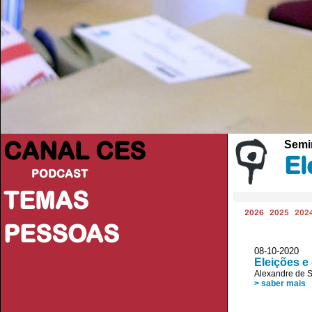
CANAL CES
Semi
El
PODCAST
TEMAS
2026
2025
202
PESSOAS
08-10-20
Eleições e
Alexandre de 
> saber mais