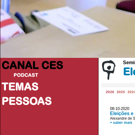
CANAL CES
Semi
El
PODCAST
TEMAS
2026
2025
202
PESSOAS
08-10-20
Eleições e
Alexandre de 
> saber mais