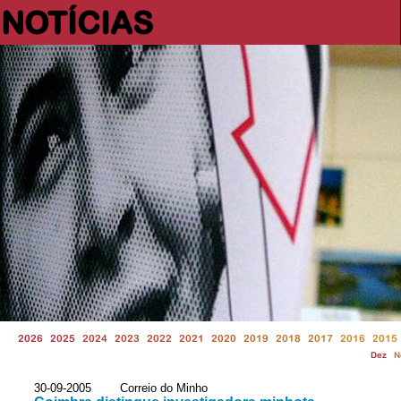
NOTÍCIAS
2026
2025
2024
2023
2022
2021
2020
2019
2018
2017
2016
2015
Dez
N
30-09-2005 Correio do Minho