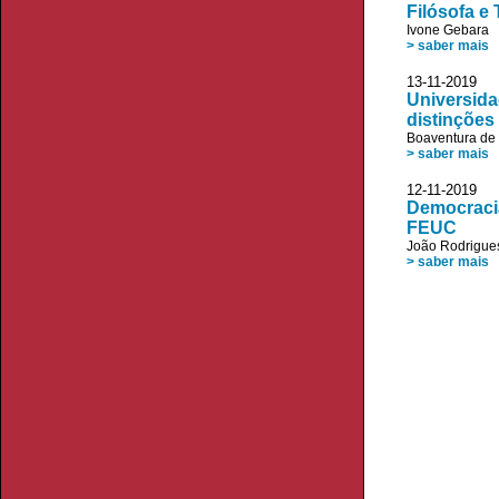
Filósofa e
Ivone Gebara
> saber mais
13-11-2019 
Universida
distinções
Boaventura de
> saber mais
12-11-2019 A
Democracia
FEUC
João Rodrigue
> saber mais