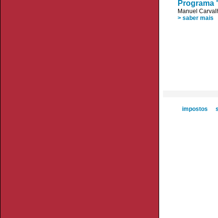
Programa 
Manuel Carvalh
> saber mais
impostos