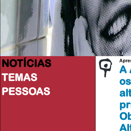
NOTÍCIAS
Apre
A 
TEMAS
os
PESSOAS
al
pr
Ob
Al