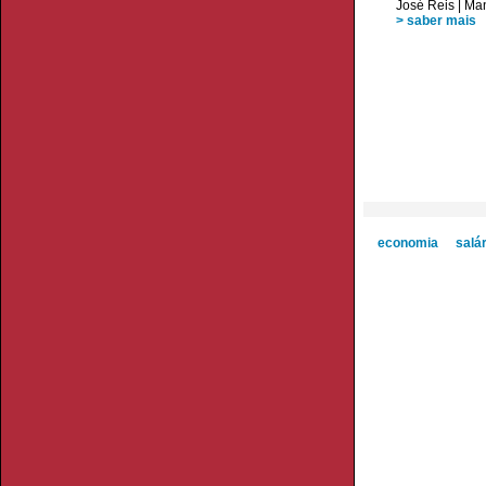
José Reis
|
Man
> saber mais
economia
salá