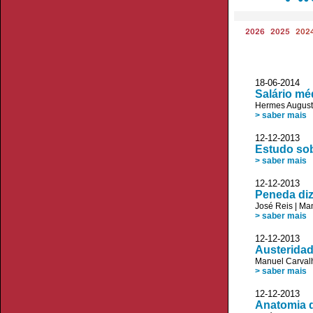
2026
2025
202
18-06-2014
Salário mé
Hermes August
> saber mais
12-12-2013
Estudo sobr
> saber mais
12-12-2013 
Peneda diz
José Reis
|
Man
> saber mais
12-12-2013 
Austeridad
Manuel Carvalh
> saber mais
12-12-2013 
Anatomia d