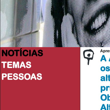
NOTÍCIAS
Apre
A 
TEMAS
os
PESSOAS
al
pr
Ob
Al