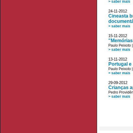
> saber mais
24-11-2012
Cineasta b
documentá
> saber mais
15-11-2012 J
"Memórias
Paulo Peixoto
> saber mais
13-11-2012 
Portugal e 
Paulo Peixoto
> saber mais
29-09-2012 
Crianças a
Pedro Providê
> saber mais