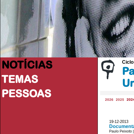
NOTÍCIAS
Cicl
Pa
TEMAS
U
PESSOAS
2026
2025
202
19-12-2013 V
Documentá
Paulo Peixoto