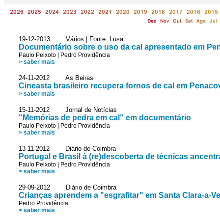
2026
2025
2024
2023
2022
2021
2020
2019
2018
2017
2016
2015
Dez
Nov
Out
Set
Ago
Jul
19-12-2013 Vários | Fonte: Lusa
Documentário sobre o uso da cal apresentado em Pe
Paulo Peixoto
|
Pedro Providência
> saber mais
24-11-2012 As Beiras
Cineasta brasileiro recupera fornos de cal em Penac
> saber mais
15-11-2012 Jornal de Notícias
"Memórias de pedra em cal" em documentário
Paulo Peixoto
|
Pedro Providência
> saber mais
13-11-2012 Diário de Coimbra
Portugal e Brasil à (re)descoberta de técnicas ancentr
Paulo Peixoto
|
Pedro Providência
> saber mais
29-09-2012 Diário de Coimbra
Crianças aprendem a "esgrafitar" em Santa Clara-a-V
Pedro Providência
> saber mais