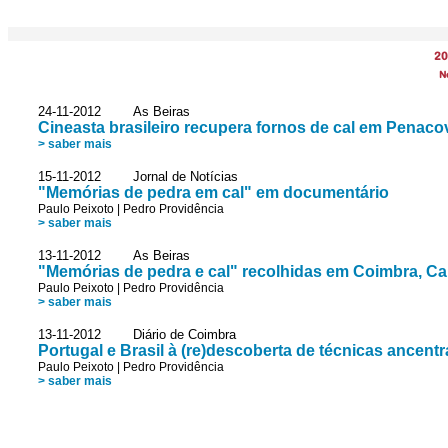
20
N
24-11-2012 As Beiras
Cineasta brasileiro recupera fornos de cal em Penac
> saber mais
15-11-2012 Jornal de Notícias
"Memórias de pedra em cal" em documentário
Paulo Peixoto
|
Pedro Providência
> saber mais
13-11-2012 As Beiras
"Memórias de pedra e cal" recolhidas em Coimbra, C
Paulo Peixoto
|
Pedro Providência
> saber mais
13-11-2012 Diário de Coimbra
Portugal e Brasil à (re)descoberta de técnicas ancentr
Paulo Peixoto
|
Pedro Providência
> saber mais