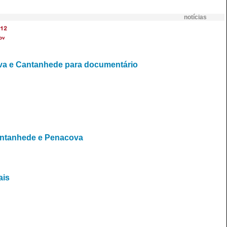
notícias
12
ov
ova e Cantanhede para documentário
antanhede e Penacova
ais