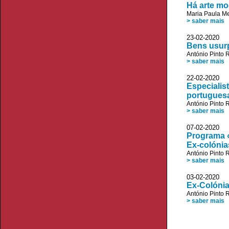
Há arte m
Maria Paula M
> saber mais
23-02-2020 V
Bens usurp
António Pinto R
> saber mais
22-02-2020 V
Especialis
portugues
António Pinto R
> saber mais
07-02-2020
Programa «
Ex-colónia
António Pinto R
> saber mais
03-02-2020
Ex-Colónia
António Pinto R
> saber mais