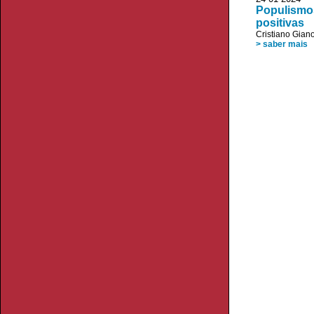
Populismos
positivas
Cristiano Giano
> saber mais