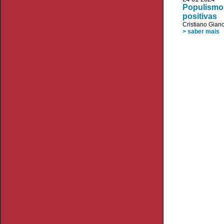
Populismos
positivas
Cristiano Giano
> saber mais