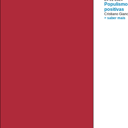
Populismos
positivas
Cristiano Giano
> saber mais