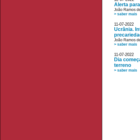
Alerta par
João Ramos de
> saber mais
11-07-2022 V
Ucrânia. I
precarieda
João Ramos de
> saber mais
11-07-2022 J
Dia começ
terreno
> saber mais