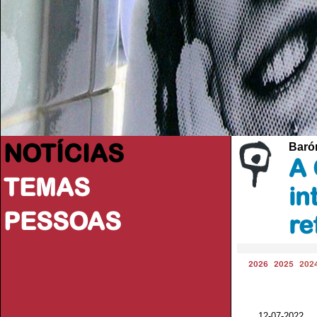
NOTÍCIAS
Baróm
A 
TEMAS
in
PESSOAS
re
2026
2025
202
12-07-2022 