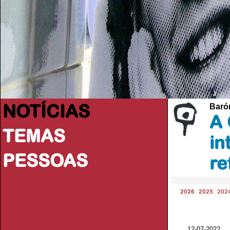
NOTÍCIAS
Baróm
A 
TEMAS
in
PESSOAS
re
2026
2025
202
12-07-2022 