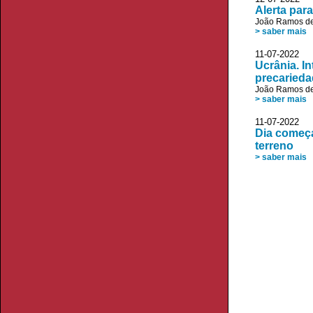
Alerta par
João Ramos de
> saber mais
11-07-2022 V
Ucrânia. I
precarieda
João Ramos de
> saber mais
11-07-2022 J
Dia começ
terreno
> saber mais