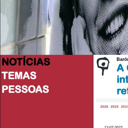
NOTÍCIAS
Baróm
A 
TEMAS
in
PESSOAS
re
2026
2025
202
12-07-2022 