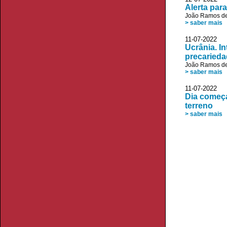
Alerta par
João Ramos de
> saber mais
11-07-2022 V
Ucrânia. I
precarieda
João Ramos de
> saber mais
11-07-2022 J
Dia começ
terreno
> saber mais