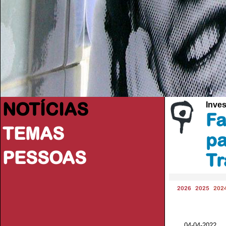
NOTÍCIAS
Inve
Fa
TEMAS
pa
PESSOAS
Tr
2026
2025
202
04-04-2022