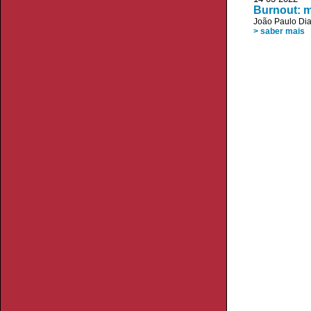
Burnout: m
João Paulo Di
> saber mais