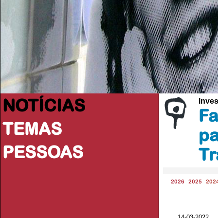
NOTÍCIAS
Inve
Fa
TEMAS
pa
PESSOAS
Tr
2026
2025
202
14-03-2022 V