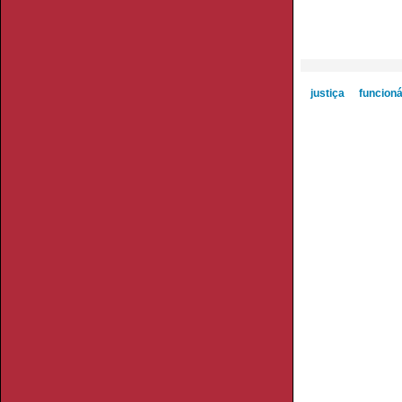
justiça
funcioná