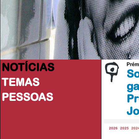
NOTÍCIAS
Prém
So
TEMAS
ga
PESSOAS
Pr
Jo
2026
2025
202