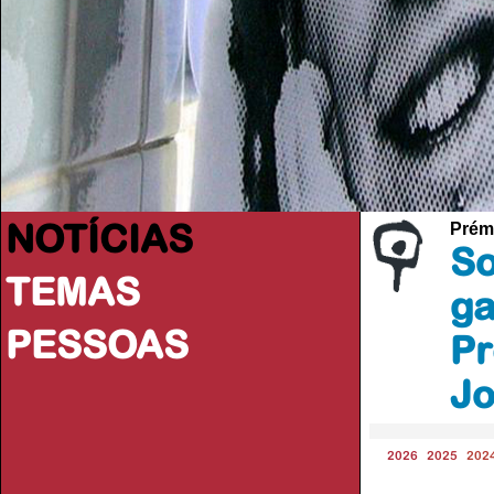
NOTÍCIAS
Prém
So
TEMAS
ga
PESSOAS
Pr
Jo
2026
2025
202