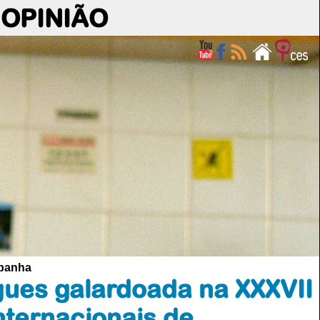
OPINIÃO
spanha
gues galardoada na XXXVII
nternacionais de