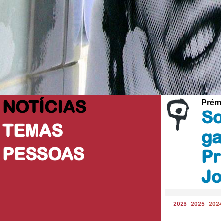
NOTÍCIAS
Prém
So
TEMAS
ga
PESSOAS
Pr
Jo
2026
2025
202