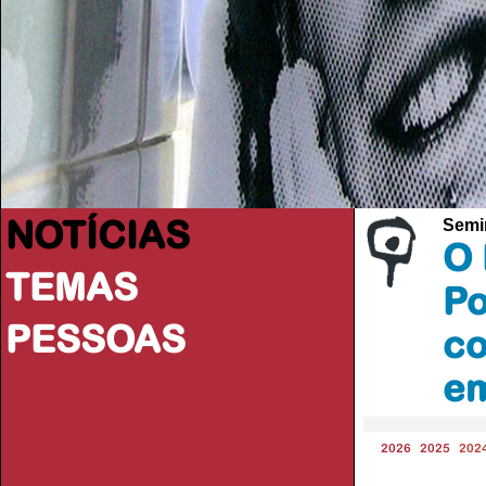
NOTÍCIAS
Semi
O 
TEMAS
Po
PESSOAS
co
em
2026
2025
202