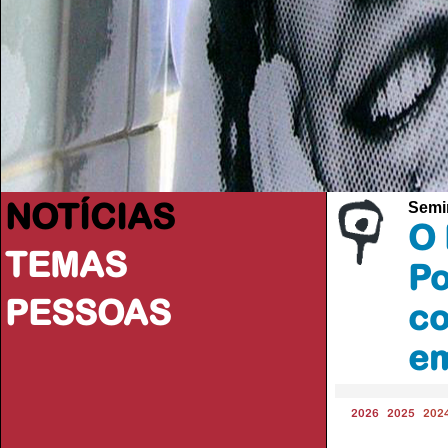
NOTÍCIAS
Semi
O 
TEMAS
Po
PESSOAS
co
em
2026
2025
202