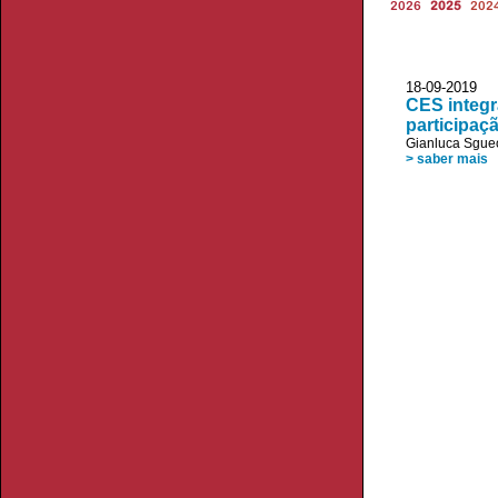
2026
2025
202
18-09-2019 
CES integr
participaç
Gianluca Sgue
> saber mais