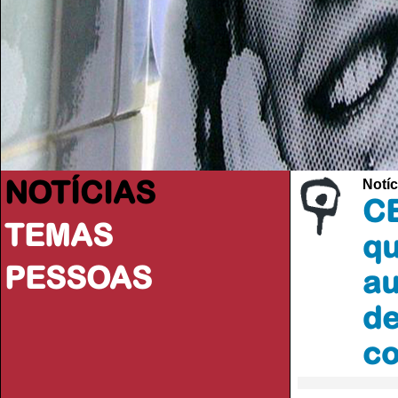
NOTÍCIAS
Notíc
CE
TEMAS
qu
PESSOAS
au
de
co