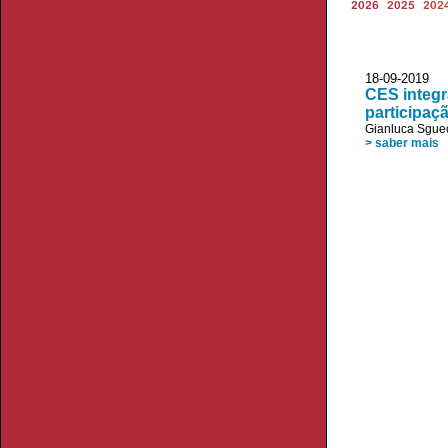
2026
2025
202
18-09-2019 
CES integr
participaç
Gianluca Sgue
> saber mais