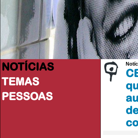
NOTÍCIAS
Notíc
CE
TEMAS
qu
PESSOAS
au
de
co