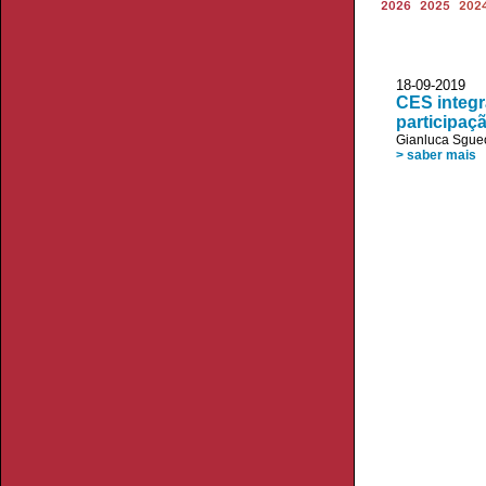
2026
2025
202
18-09-2019 
CES integr
participaç
Gianluca Sgue
> saber mais