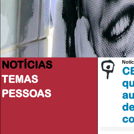
NOTÍCIAS
Notíc
CE
TEMAS
qu
PESSOAS
au
de
co